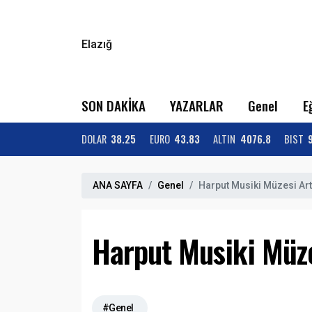
Elazığ
SON DAKİKA
YAZARLAR
Genel
E
DOLAR
38.25
EURO
43.83
ALTIN
4076.8
BIST
ANA SAYFA
Genel
Harput Musiki Müzesi Art
Harput Musiki Müze
#Genel