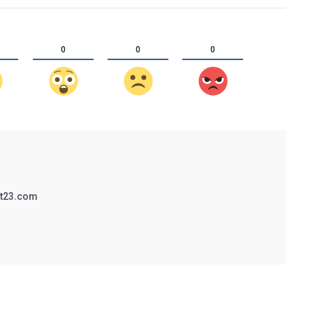
0
0
0
t23.com