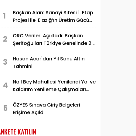
Başkan Alan: Sanayi Sitesi 1. Etap
1
Projesi ile Elazığ’ın Üretim Gücü
Daha da Artacak"
ORC Verileri Açıkladı: Başkan
2
Şerifoğulları Türkiye Genelinde 2.
Sırada
Hasan Acar'dan Yıl Sonu Altın
3
Tahmini
Nail Bey Mahallesi Yenilendi Yol ve
4
Kaldırım Yenileme Çalışmaları
Tamamlandı
ÖZYES Sınava Giriş Belgeleri
5
Erişime Açıldı
ANKETE KATILIN