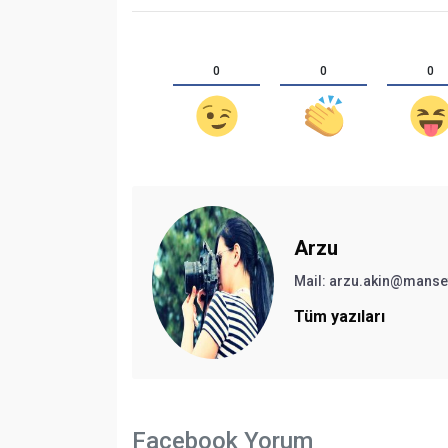
0
0
0
Arzu
Mail:
arzu.akin@manse
Tüm yazıları
Facebook Yorum