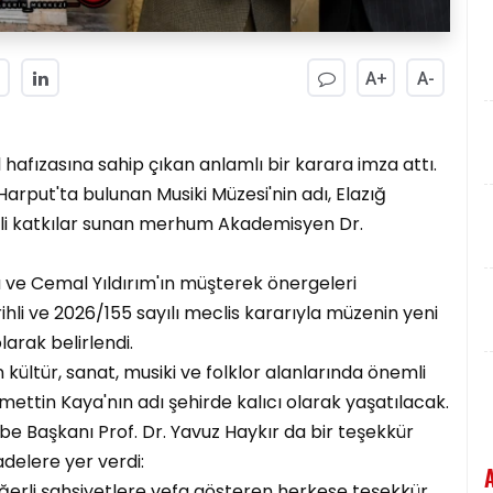
A+
A-
l hafızasına sahip çıkan anlamlı bir karara imza attı.
arput'ta bulunan Musiki Müzesi'nin adı, Elazığ
mli katkılar sunan merhum Akademisyen Dr.
ra ve Cemal Yıldırım'ın müşterek önergeleri
li ve 2026/155 sayılı meclis kararıyla müzenin yeni
larak belirlendi.
 kültür, sanat, musiki ve folklor alanlarında önemli
ttin Kaya'nın adı şehirde kalıcı olarak yaşatılacak.
be Başkanı Prof. Dr. Yavuz Haykır da bir teşekkür
adelere yer verdi:
eğerli şahsiyetlere vefa gösteren herkese teşekkür