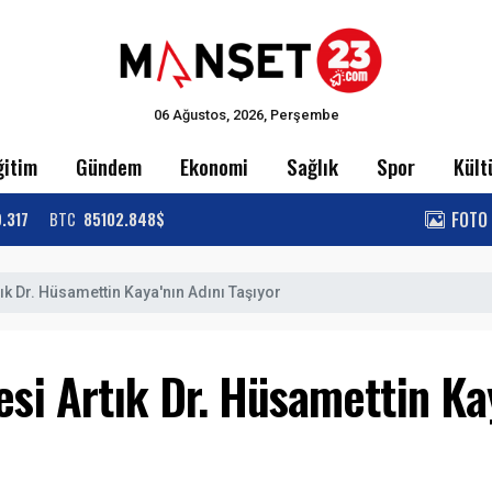
06 Ağustos, 2026, Perşembe
ğitim
Gündem
Ekonomi
Sağlık
Spor
Kült
FOTO
9.317
BTC
85102.848$
ık Dr. Hüsamettin Kaya'nın Adını Taşıyor
si Artık Dr. Hüsamettin Kay