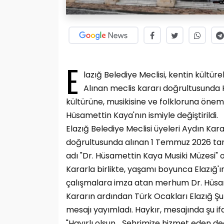
E
lazığ Belediye Meclisi, kentin kültüre
Alınan meclis kararı doğrultusunda H
kültürüne, musikisine ve folkloruna öne
Hüsamettin Kaya'nın ismiyle değiştirildi.
Elazığ Belediye Meclisi üyeleri Aydın Ka
doğrultusunda alınan 1 Temmuz 2026 tarih
adı "Dr. Hüsamettin Kaya Musiki Müzesi" o
Kararla birlikte, yaşamı boyunca Elazığ'ın
çalışmalara imza atan merhum Dr. Hüsame
Kararın ardından Türk Ocakları Elazığ Şu
mesajı yayımladı. Haykır, mesajında şu if
"Hayırlı olsun… Şehrimize hizmet eden d