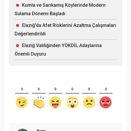
Kumla ve Sarıkamış Köylerinde Modern
Sulama Dönemi Başladı
Elazığ'da Afet Risklerini Azaltma Çalışmaları
Değerlendirildi
Elazığ Valiliğinden YÖKDİL Adaylarına
Önemli Duyuru
0
0
0
0
0
0
Arzu