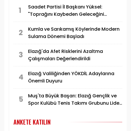
Saadet Partisi İl Başkanı Yüksel:
1
"Toprağını Kaybeden Geleceğini
Kaybeder"
Kumla ve Sarıkamış Köylerinde Modern
2
Sulama Dönemi Başladı
Elazığ'da Afet Risklerini Azaltma
3
Çalışmaları Değerlendirildi
Elazığ Valiliğinden YÖKDİL Adaylarına
4
Önemli Duyuru
Muş'ta Büyük Başarı: Elazığ Gençlik ve
5
Spor Kulübü Tenis Takımı Grubunu Lider
Tamamlayarak Yarı Finale Yükseldi
ANKETE KATILIN