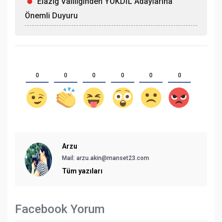
Elazığ Valiliğinden YÖKDİL Adaylarına
Önemli Duyuru
0
0
0
0
0
0
Arzu
Mail: arzu.akin@manset23.com
Tüm yazıları
Facebook Yorum