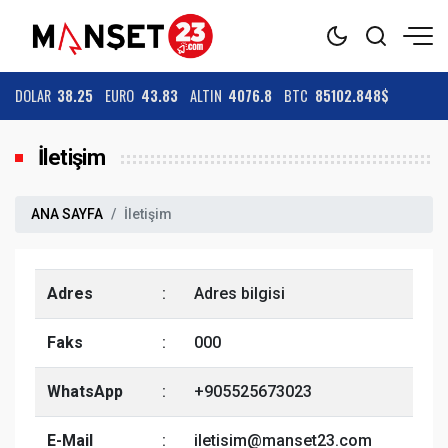
DOLAR
38.25
EURO
43.83
ALTIN
4076.8
BTC
85102.848$
İletişim
ANA SAYFA
İletişim
Adres
:
Adres bilgisi
Faks
:
000
WhatsApp
:
+905525673023
E-Mail
:
iletisim@manset23.com