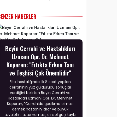
BENZER HABERLER
Beyin Cerrahi ve Hastalıkları
Uzmanı Opr. Dr. Mehmet
Koparan: "Fıtıkta Erken Tanı
ve Teşhisi Çok Önemlidir"
Fıtık hastalığında ilk 8 saat yapılan
cerrahinin yüz güldürücü sonuçlar
verdiğini belirten Beyin Cerrahi ve
Hastalıkları Uzmanı Opr. Dr. Mehmet
Koparan, "Cerrahide gecikme olması
demek hastanın idrar ve büyük
tuvaletini tutamaması, cinsel güç kaybı