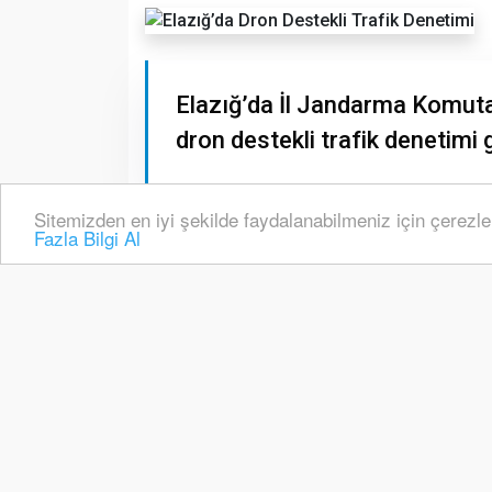
Elazığ’da İl Jandarma Komutanl
dron destekli trafik denetimi g
Sitemizden en iyi şekilde faydalanabilmeniz için çerezle
Fazla Bilgi Al
E
lazığ
’da İl Jandarma Komutanlığına 
denetimi gerçekleştirildi.
Elazığ
’da İl Jandarma Komutanlığı trafik
yapıldı.
Elazığ
-Pertek karayolunda gerçek