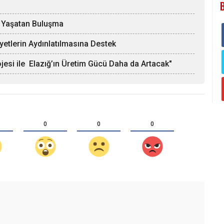
ı Yaşatan Buluşma
ayetlerin Aydınlatılmasına Destek
ojesi ile Elazığ’ın Üretim Gücü Daha da Artacak"
0
0
0