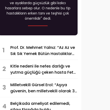
ve ayaklarda güçsüzlük gibi kalıcı
hasarlara sebep olur. O nedenle bu tip
hastalıkların erken tanı ve teşhisi çok
önemlidir" dedi.
Prof. Dr. Mehmet Yalnız: “Az Az ve
1
Sık Sık Yemek Bütün Hastalıklar
İçin Dünyada En Geçerli Diyet
Şeklidir”
Kitle nedeni ile nefes darlığı ve
2
yutma güçlüğü çeken hasta Fethi
Sekin Şehir Hastanesinde
sağlığına kavuştu
Milletvekili Gürsel Erol: “Aşıya
3
güvenin, ben milletvekili olarak 3
doz aşımı oldum”
Belçikada ameliyat edilemedi,
4
şifayı Elazığda buldu