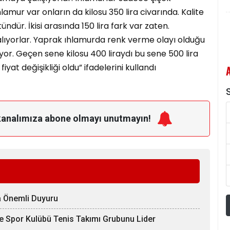
hlamur var onların da kilosu 350 lira civarında. Kalite
ür. İkisi arasında 150 lira fark var zaten.
lıyorlar. Yaprak ıhlamurda renk verme olayı olduğu
iyor. Geçen sene kilosu 400 liraydı bu sene 500 lira
at değişikliği oldu” ifadelerini kullandı
S
kanalımıza
abone olmayı unutmayın!
na Önemli Duyuru
ve Spor Kulübü Tenis Takımı Grubunu Lider