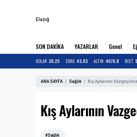
Elazığ
SON DAKİKA
YAZARLAR
Genel
E
DOLAR
38.25
EURO
43.83
ALTIN
4076.8
BIST
ANA SAYFA
Sağlık
Kış Aylarının Vazgeçilme
Kış Aylarının Vazge
#Sağlık