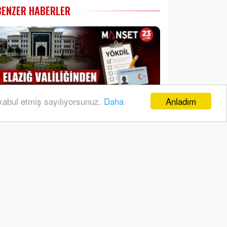
BENZER HABERLER
Anladım
 kabul etmiş sayılıyorsunuz.
Daha
Elazığ Valiliğinden YÖKDİL
Adaylarına Önemli Duyuru
Muş'ta Büyük Başarı: Elazığ
1
Gençlik ve Spor Kulübü Tenis