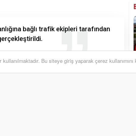
ığına bağlı trafik ekipleri tarafından
erçekleştirildi.
r kullanılmaktadır. Bu siteye giriş yaparak çerez kullanımını
A+
A-
bağlı trafik ekipleri tarafından dron destekli trafik
 ekipleri tarafından dron destekli trafik denetimi
leştirilen dron destekli denetimlerde trafik