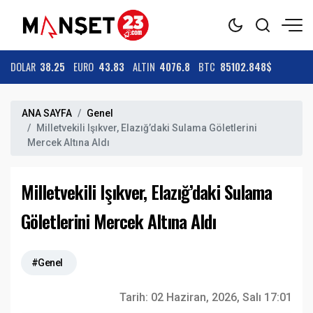
DOLAR
38.25
EURO
43.83
ALTIN
4076.8
BTC
85102.848$
ANA SAYFA
Genel
Milletvekili Işıkver, Elazığ’daki Sulama Göletlerini
Mercek Altına Aldı
Milletvekili Işıkver, Elazığ’daki Sulama
Göletlerini Mercek Altına Aldı
#Genel
Tarih:
02 Haziran, 2026, Salı 17:01