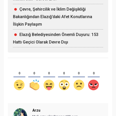
Çevre, Şehircilik ve İklim Değişikliği
Bakanlığından Elazığ’daki Afet Konutlarına
İlişkin Paylaşım
Elazığ Belediyesinden Önemli Duyuru: 153
Hattı Geçici Olarak Devre Dışı
0
0
0
0
0
0
Arzu