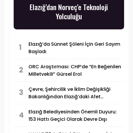
Elazığ’dan Norveç’e Teknoloji
Yolculuğu
Elazığ’da Sünnet Şöleni İçin Geri Sayım
1
Başladı
ORC Araştırması: CHP’de “En Beğenilen
2
Milletvekili” Gürsel Erol
Çevre, Şehircilik ve İklim Değişikliği
3
Bakanlığından Elazığ’daki Afet
Konutlarına İlişkin Paylaşım
Elazığ Belediyesinden Önemli Duyuru:
4
153 Hattı Geçici Olarak Devre Dışı