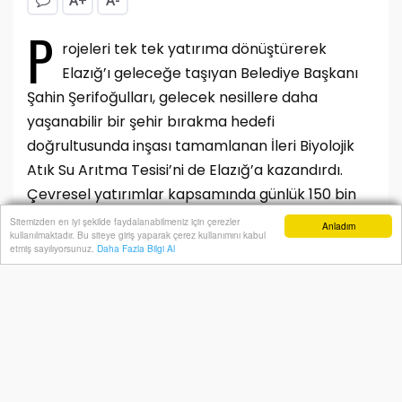
A+
A-
P
rojeleri tek tek yatırıma dönüştürerek
Elazığ’ı geleceğe taşıyan Belediye Başkanı
Şahin Şerifoğulları, gelecek nesillere daha
yaşanabilir bir şehir bırakma hedefi
doğrultusunda inşası tamamlanan İleri Biyolojik
Atık Su Arıtma Tesisi’ni de Elazığ’a kazandırdı.
Çevresel yatırımlar kapsamında günlük 150 bin
metreküp kapasiteyle faaliyete geçen tesis, su
Sitemizden en iyi şekilde faydalanabilmeniz için çerezler
Anladım
kullanılmaktadır. Bu siteye giriş yaparak çerez kullanımını kabul
kaynaklarının korunmasına önemli katkı
Anasayfa
Yazarlar
Haber Ara
İhbar Hattı
Menu
etmiş sayılıyorsunuz.
Daha Fazla Bilgi Al
sağlayacak.