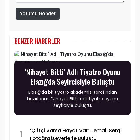
Yorumu Gönder
BENZER HABERLER
'Nihayet Bitti' Adlı Tiyatro Oyunu
Elazığ'da Seyircisiyle Buluştu
Elazığ’da bir tiyatro akademisi tarafından
hazırlanan 'Nihayet Bitti' adlı tiyatro oyunu
seyirciyle buluştu.
‘Çiftçi Varsa Hayat Var’ Temalı Sergi,
1
Fotoğrafseverlerle Buluştu