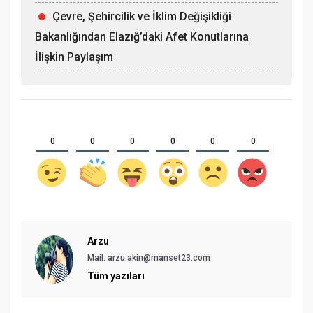
Çevre, Şehircilik ve İklim Değişikliği
Bakanlığından Elazığ’daki Afet Konutlarına
İlişkin Paylaşım
0
0
0
0
0
0
Arzu
Mail:
arzu.akin@manset23.com
Tüm yazıları