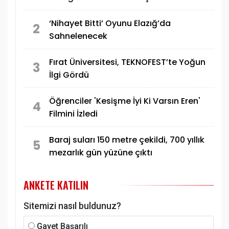
‘Nihayet Bitti’ Oyunu Elazığ’da
2
Sahnelenecek
Fırat Üniversitesi, TEKNOFEST’te Yoğun
3
İlgi Gördü
Öğrenciler 'Kesişme İyi Ki Varsın Eren'
4
Filmini İzledi
Baraj suları 150 metre çekildi, 700 yıllık
5
mezarlık gün yüzüne çıktı
ANKETE KATILIN
Sitemizi nasıl buldunuz?
Gayet Başarılı