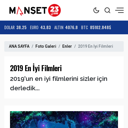
DOLAR
38.25
EURO
43.83
ALTIN
4076.8
BTC
85102.848$
ANA SAYFA
Foto Galeri
Enler
2019 En İyi Filmleri
2019 En İyi Filmleri
2019'un en iyi filmlerini sizler için
derledik...