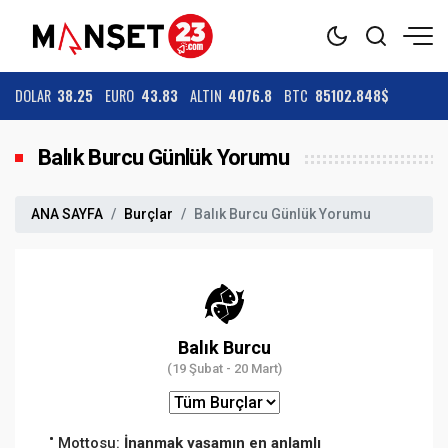
DOLAR
38.25
EURO
43.83
ALTIN
4076.8
BTC
85102.848$
Balık Burcu Günlük Yorumu
ANA SAYFA
Burçlar
Balık Burcu Günlük Yorumu
Balık Burcu
(19 Şubat - 20 Mart)
Mottosu:
İnanmak yaşamın en anlamlı