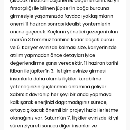
çıkacak fırsatları düşünerek değerlendirin. Bu yıl
fırsatçılığı ile bilinen jüpiter'in boğa burcuna
girmesiyle yaşamınızda faydacı yaklaşımların
önemi 11 haziran sonrası idealist yöntemlerin
önüne geçecek. Koçların yönetici gezegeni olan
mars'ın 3 temmuz tarihine kadar başak burcu
ve 6. Kariyer evinizde kalması size, kariyerinizde
atılım yapmadan önce detayları iyice
değerlendirme şansı verecektir. 11 haziran tarihi
itibarı ile jüpiter'in 3. İletişim evinize girmesi
insanlarla daha olumlu ilişkiler kurabilme
yeteneğinizin güçlenmesi anlamına geliyor.
Sabırsız davranıp her şeyi bir anda yapmaya
kalkışarak enerjinizi dağıtmadığınız sürece,
ortaya çıkacak önemli bir projeyi hızla ilerletme
olanağınız var. Satürn'ün 7. İlişkiler evinizde iki yıl
süren ziyareti sonucu diğer insanlar ve