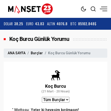
DOLAR
38.25
EURO
43.83
ALTIN
4076.8
BTC
85102.848$
Koç Burcu Günlük Yorumu
ANA SAYFA
Burçlar
Koç Burcu Günlük Yorumu
Koç Burcu
(21 Mart - 20 Nisan)
Mottosu:
Yeter ki hevesim kırılmasın!