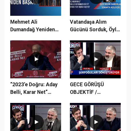
Mehmet Ali
Vatandaşa Alım
Dumandağ Yeniden
Gücünü Sorduk, Öyle
Başkan
Cevaplar Aldık ki.!
“2023’e Doğru: Aday
GECE GÖRÜŞÜ
Belli, Karar Net”
OBJEKTİF /
Sivas Mitingi'
15.BÖLÜM