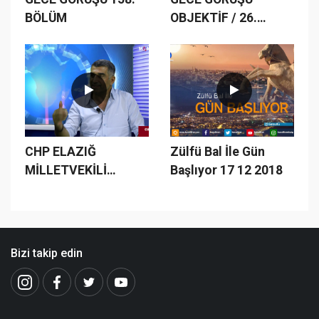
BÖLÜM
OBJEKTİF / 26.
BÖLÜM
CHP ELAZIĞ
Zülfü Bal İle Gün
MİLLETVEKİLİ
Başlıyor 17 12 2018
GÜRSEL EROL VE
MANŞET 23 İMTİYAZ
SAHİBİ ZÜLFÜ BAL
HERŞEYİ
Bizi takip edin
KONUŞTULAR