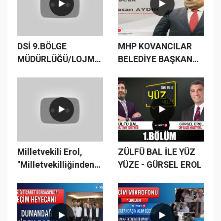
DSİ 9.BÖLGE
MHP KOVANCILAR
MÜDÜRLÜĞÜ/LOJMANLAR/KAMUDA
BELEDİYE BAŞKAN
TASARRUFSUZLUK/MAKAM
ADAYI AYDIN SON
ARACI/DUBLEKS
NOKTAYI KOYDU
LOJMAN
Milletvekili Erol,
ZÜLFÜ BAL İLE YÜZ
"Milletvekilliğinden
YÜZE - GÜRSEL EROL
İstifa Ederim"
#milletittifakı
#cumhurittifakı