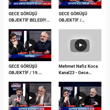
GECE GÖRÜŞÜ
GECE GÖRÜŞÜ
OBJEKTİF BELEDİYE
OBJEKTİF /
MECLİSİNDE...
18.BÖLÜM
GECE GÖRÜŞÜ
Mehmet Nafiz Koca
OBJEKTİF / 19.
Kanal23 - Gece
BÖLÜM
Görüşü Zülfü Bal-
Deprem Afet Konulu
program