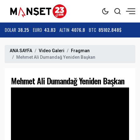
DOLAR
38.25
EURO
43.83
ALTIN
4076.8
BTC
85102.848$
ANA SAYFA
Video Galeri
Fragman
Mehmet Ali Dumandağ Yeniden Başkan
Mehmet Ali Dumandağ Yeniden Başkan