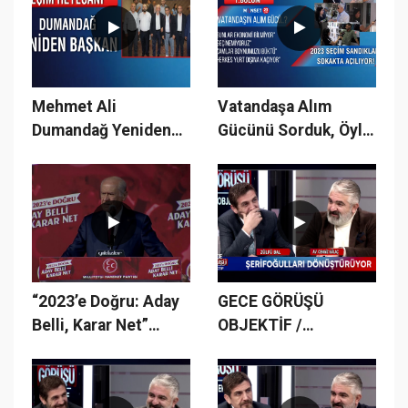
#cumhurittifakı
Mehmet Ali
Vatandaşa Alım
Dumandağ Yeniden
Gücünü Sorduk, Öyle
Başkan
Cevaplar Aldık ki.!
“2023’e Doğru: Aday
GECE GÖRÜŞÜ
Belli, Karar Net”
OBJEKTİF /
Sivas Mitingi'
15.BÖLÜM