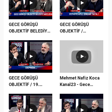
GECE GÖRÜŞÜ
GECE GÖRÜŞÜ
OBJEKTİF BELEDİYE
OBJEKTİF /
MECLİSİNDE...
18.BÖLÜM
GECE GÖRÜŞÜ
Mehmet Nafiz Koca
OBJEKTİF / 19.
Kanal23 - Gece
BÖLÜM
Görüşü Zülfü Bal-
Deprem Afet Konulu
program