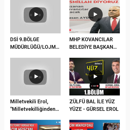
DSİ 9.BÖLGE
MHP KOVANCILAR
MÜDÜRLÜĞÜ/LOJMANLAR/KAMUDA
BELEDİYE BAŞKAN
TASARRUFSUZLUK/MAKAM
ADAYI AYDIN SON
ARACI/DUBLEKS
NOKTAYI KOYDU
LOJMAN
Milletvekili Erol,
ZÜLFÜ BAL İLE YÜZ
"Milletvekilliğinden
YÜZE - GÜRSEL EROL
İstifa Ederim"
#milletittifakı