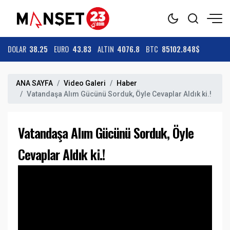
DOLAR
38.25
EURO
43.83
ALTIN
4076.8
BTC
85102.848$
ANA SAYFA
Video Galeri
Haber
Vatandaşa Alım Gücünü Sorduk, Öyle Cevaplar Aldık ki.!
Vatandaşa Alım Gücünü Sorduk, Öyle
Cevaplar Aldık ki.!