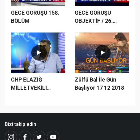
GECE GÖRÜŞÜ 158.
GECE GÖRÜŞÜ
BÖLÜM
OBJEKTİF / 26.
BÖLÜM
CHP ELAZIĞ
Zülfü Bal İle Gün
MİLLETVEKİLİ
Başlıyor 17 12 2018
GÜRSEL EROL VE
MANŞET 23 İMTİYAZ
SAHİBİ ZÜLFÜ BAL
HERŞEYİ
Bizi takip edin
KONUŞTULAR